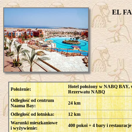
EL F
Hotel położony w NABQ BAY, w d
Położenie:
Rezerwatu NABQ
Odległość od centrum
24 km
Naama Bay:
Odległość od lotniska:
12 km
Warunki mieszkaniowe
400 pokoi + 4 bary i restauracje
i wyżywienie: