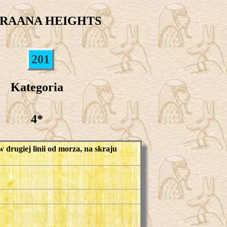
ARAANA HEIGHTS
201
Kategoria
4*
rugiej linii od morza, na skraju