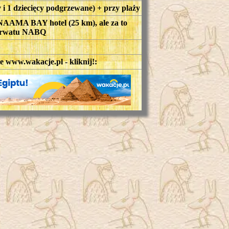
y i 1 dziecięcy podgrzewane) + przy plaży
NAAMA BAY hotel (25 km), ale za to
ezerwatu NABQ
ie www.wakacje.pl - kliknij!: